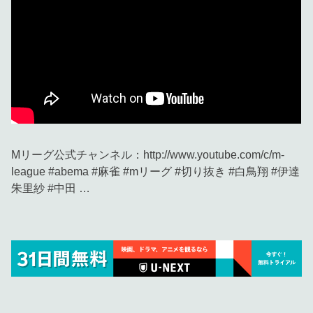
Mリーグ公式チャンネル：http://www.youtube.com/c/m-
league #abema #麻雀 #mリーグ #切り抜き #白鳥翔 #伊達
朱里紗 #中田 …