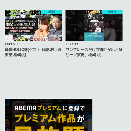
松嶋桃
松嶋桃
2021.5.20
2023.1.1
麻雀HOLIC杯[ゲスト 解説:村上淳
ワンフレーズだけ京都弁が出たM
実況:松嶋桃]
リーグ実況、松嶋 桃