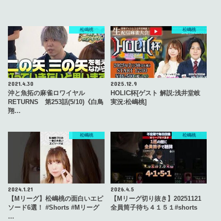
松嶋桃
松嶋桃
2021.4.30
2025.12.9
沖と魚拓の麻雀ロワイヤル
HOLIC杯[ゲスト 解説:浅井堂岐
RETURNS 第253話(5/10)《白鳥
実況:松嶋桃]
翔…
松嶋桃
松嶋桃
2024.1.21
2026.4.5
【Mリーグ】松嶋桃の面白いエピ
【Mリーグ切り抜き】20251121
ソード6選！ #Shorts #Mリーグ
全員筒子待ち４１５１#shorts
…