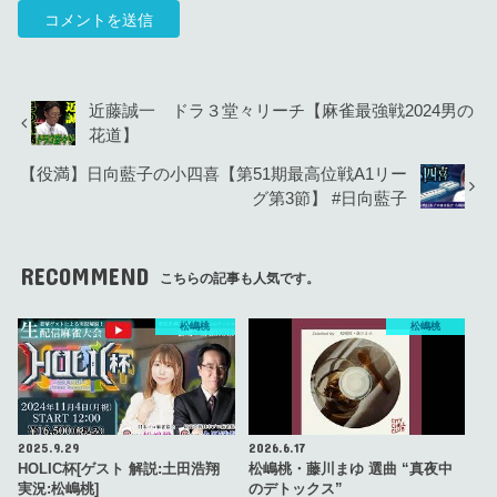
近藤誠一 ドラ３堂々リーチ【麻雀最強戦2024男の
花道】
【役満】日向藍子の小四喜【第51期最高位戦A1リー
グ第3節】 #日向藍子
RECOMMEND
こちらの記事も人気です。
松嶋桃
松嶋桃
2025.9.29
2026.6.17
HOLIC杯[ゲスト 解説:土田浩翔
松嶋桃・藤川まゆ 選曲 “真夜中
実況:松嶋桃]
のデトックス”