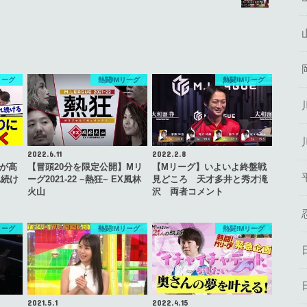
リーグ
熱闘!Mリーグ
熱闘!Mリーグ
2022.6.11
2022.2.8
が高
【冒頭20分を限定公開】Mリ
【Mリーグ】いよいよ終盤戦
れ続け
ーグ2021-22 ~熱狂~ EX風林
見どころ 天才多井と秀才滝
火山
沢 両者コメント
リーグ
熱闘!Mリーグ
熱闘!Mリーグ
2021.5.1
2022.4.15