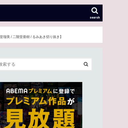
search
瑠美 / 二階堂亜樹 / るみあき切り抜き】