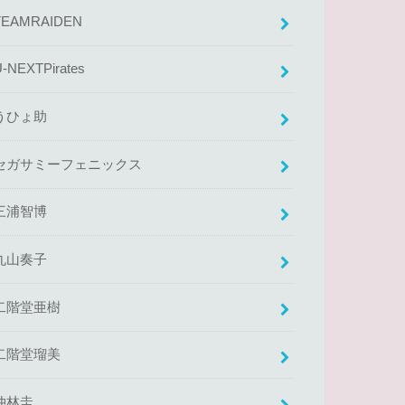
TEAMRAIDEN
U-NEXTPirates
うひょ助
セガサミーフェニックス
三浦智博
丸山奏子
二階堂亜樹
二階堂瑠美
仲林圭