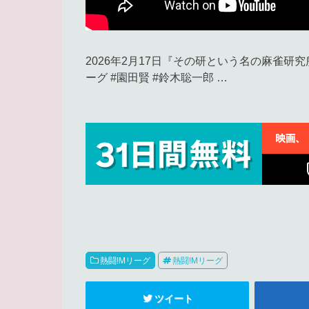
2026年2月17日『その研という名の麻雀研究
ーグ #園田賢 #鈴木聡一郎 …
熱闘!Mリーグ
熱闘!Mリーグ
ツイート