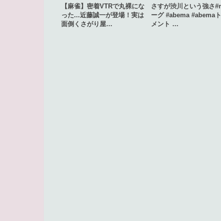
【麻雀】密着VTRで丸裸にな
さすが渋川という強さ#
った...近藤誠一が登場！実は
ーグ #abema #abem
面倒くさがり屋…
メント …