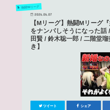
熱闘!Mリーグ
2026.06.07
【Mリーグ】熱闘Mリーグ『嫁
をナンパしそうになった話 /
田賢 / 鈴木聡一郎 / 二階堂
き】
ツイート
シェア