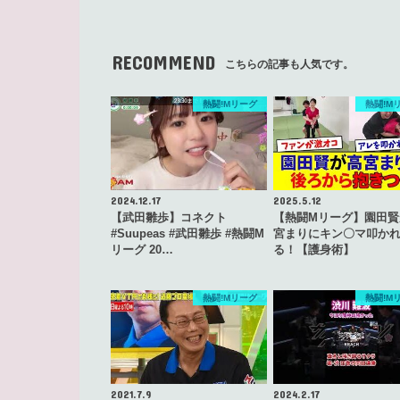
RECOMMEND
こちらの記事も人気です。
熱闘!Mリーグ
熱闘!M
2024.12.17
2025.5.12
【武田雛歩】コネクト
【熱闘Mリーグ】園田賢
#Suupeas #武田雛歩 #熱闘M
宮まりにキン〇マ叩か
リーグ 20…
る！【護身術】
熱闘!Mリーグ
熱闘!M
2021.7.9
2024.2.17