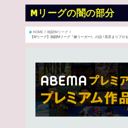
Mリーグの闇の部分
HOME
熱闘!Mリーグ
【Mリーグ】熱闘Mリーグ『嫁リーガー!』の話 / 高宮まりプロをナ