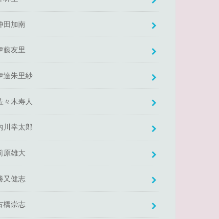
仲田加南
伊藤友里
伊達朱里紗
佐々木寿人
内川幸太郎
前原雄大
勝又健志
古橋崇志