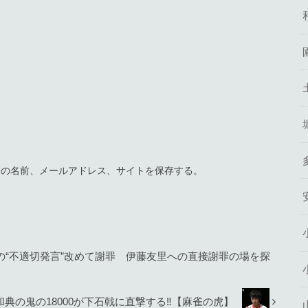
分の名前、メールアドレス、サイトを保存する。
の“不適切発言”改めて謝罪 伊藤友里への直接謝罪の場を探
沢和典の鬼の18000が下石戟に直撃する‼【麻雀の虎】