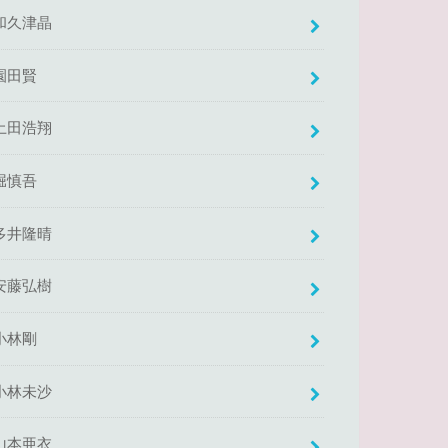
和久津晶
園田賢
土田浩翔
堀慎吾
多井隆晴
安藤弘樹
小林剛
小林未沙
山本亜衣