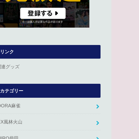
リンク
関連グッズ
カテゴリー
DORA麻雀
EX風林火山
HIRO柴田