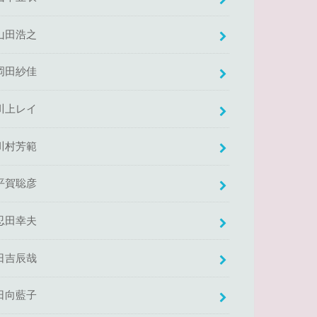
山田浩之
岡田紗佳
川上レイ
川村芳範
平賀聡彦
忍田幸夫
日吉辰哉
日向藍子