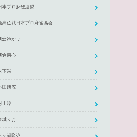
日本プロ麻雀連盟
最高位戦日本プロ麻雀協会
朝倉ゆかり
朝倉康心
木下遥
本田朋広
村上淳
東城りお
松ヶ瀬隆弥