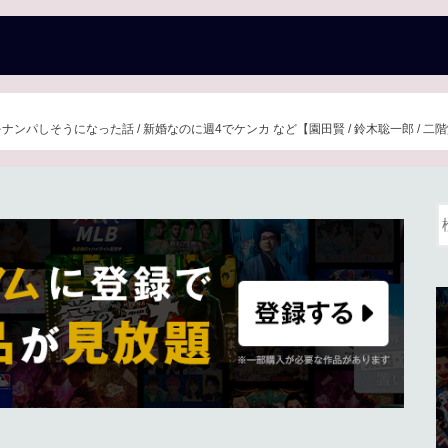
ンパしそうになった話 / 新婚なのに週4でケンカ など【園田賢 / 鈴木聡一郎 / 二階堂