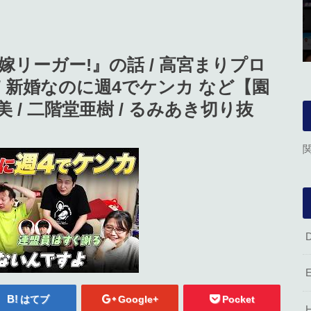
リーガー!』の話 / 高宮まりプロ
 新婚なのに週4でケンカ など【園
瑠美 / 二階堂亜樹 / るみあき切り抜
はてブ
Google+
Pocket