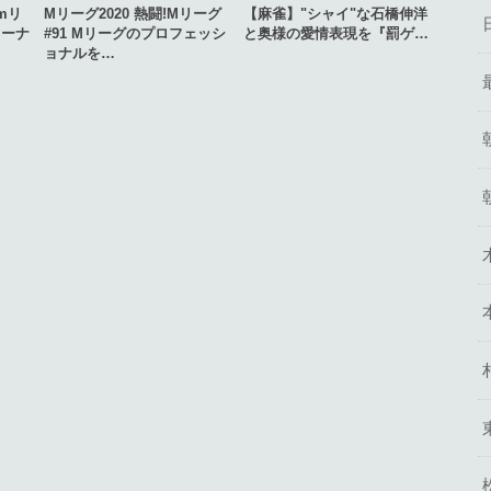
mリ
Mリーグ2020 熱闘!Mリーグ
【麻雀】"シャイ"な石橋伸洋
aトーナ
#91 Mリーグのプロフェッシ
と奥様の愛情表現を『罰ゲ…
ョナルを…