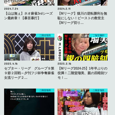
2024.7.24
2024.2.11
【山は無ぇ】ネオ麻雀3rdシーズ
【Mリーグ】猿川の逆転勝利を無
ン最終章！【暴言暴打】
駄にしない！ビーストの救世主
【Mリーグ切り…
二階堂瑠美
二階堂瑠美
2025.4.16
2025.2.16
セプター・リーグ グループ９第
【Mリーグ2024-25】1年半ぶりの
９節２回戦～夕刊フジ杯争奪麻雀
役満！二階堂瑠美、親の四暗刻ツ
女流リーグ２…
モ！…
二階堂瑠美
二階堂瑠美