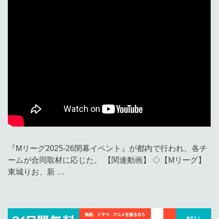
『Mリーグ2025-26閉幕イベント』が都内で行われ、各チ
ームが合同取材に応じた。 【関連動画】 ◇【Mリーグ】
東城りお、新 …