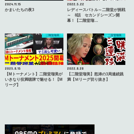
2024.11.15
2022.5.22
かまいたちの夜3
レディースバトル～二階堂が挑戦
～ 8話 セカンドシーズン開
幕！【二階堂瑠…
二階堂瑠美
二階堂瑠美
2025.8.15
2022.8.28
【Mトーナメント】二階堂瑠美が
【二階堂瑠美】怒涛の3局連続跳
いきなり役満聴牌で魅せる！【M
満【Ｍリーグ切り抜き】
リーグ】