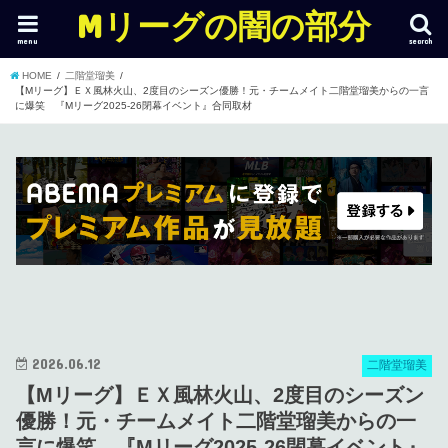
Mリーグの闇の部分
menu
search
HOME
二階堂瑠美
【Mリーグ】ＥＸ風林火山、2度目のシーズン優勝！元・チームメイト二階堂瑠美からの一言
に爆笑 『Mリーグ2025-26閉幕イベント』合同取材
2026.06.12
二階堂瑠美
【Mリーグ】ＥＸ風林火山、2度目のシーズン
優勝！元・チームメイト二階堂瑠美からの一
言に爆笑 『Mリーグ2025-26閉幕イベント』