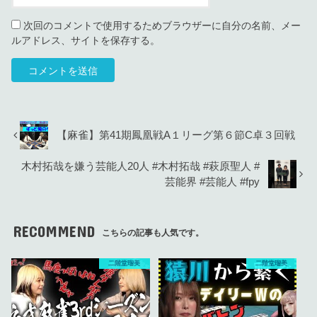
次回のコメントで使用するためブラウザーに自分の名前、メー
ルアドレス、サイトを保存する。
【麻雀】第41期鳳凰戦A１リーグ第６節C卓３回戦
木村拓哉を嫌う芸能人20人 #木村拓哉 #萩原聖人 #
芸能界 #芸能人 #fpy
RECOMMEND
こちらの記事も人気です。
二階堂瑠美
二階堂瑠美