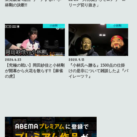
林剛の決断!!
リーグ切り抜き」
小林剛
小林剛
2026.6.23
2020.9.13
【究極の戦い】岡田紗佳と小林剛
『小林氏へ贈る』1500点の仕掛
が開幕から火花を散らす‼【麻雀
けの是非について雑談したよ『パ
の虎】
イレーツ？』