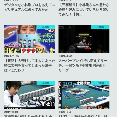
デジタルな小林剛プロをあえてス
【三麻船長】小林剛さんの意外な
ピリチュアルに占ってみたw
経歴と好みについていろいろ聞い
てみた！【切…
小林剛
小林剛
2023.11.26
2025.8.31
【裏話】大苦戦して本人にあった
スーパープレイ!待ち変えてリー
時に文句を言ってしまった選手
チ、一発ツモ #小林剛 #麻雀 #m
は!?こだわり…
リーグ
小林剛
小林剛
2019.11.30
2023.2.3
東発親番4巡目 リーチする!? 小
22-23 大明槓からモロノリ「M