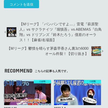
【Mリーグ】「パンパンですよ…」雷電『萩原聖
人』vs サクラナイツ『堀慎吾』vs ABEMAS『白鳥
翔』vs ドリブンズ『鈴木たろう』僅差のオーラ
ス！！【麻雀/名場面】
【Mリーグ】鬱憤を晴らす茅森早香さん裏3の6000
オール炸裂！【切り抜き】
RECOMMEND
こちらの記事も人気です。
小林剛
小林剛
2020.1.25
2022.3.9