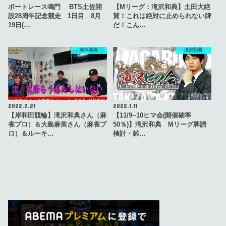
ボートレース鳴門 BTS土佐開
【Mリーグ：滝沢和典】土田大絶
設28周年記念競走 1日目 8月
賛！これは絶対に止められない牌
19日(…
だ！こん…
滝沢和典
滝沢和典
2022.2.21
2022.1.11
【岸和田競輪】滝沢和典さん（麻
【11/9~10ヒマ会(開催確率
雀プロ）＆大島麻美さん（麻雀プ
50％)】滝沢和典 Mリーグ牌譜
ロ）＆ルーキ…
検討・雑…