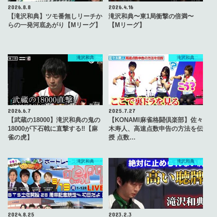
2026.8.8
2026.4.16
【滝沢和典】ツモ番無しリーチか
滝沢和典〜東1局衝撃の倍満〜
らの一発河底あがり【Mリーグ】
【Mリーグ】
滝沢和典
滝沢和典
2026.6.7
2025.7.27
【武蔵の18000】滝沢和典の鬼の
【KONAMI麻雀格闘倶楽部】佐々
18000が下石戟に直撃する‼【麻
木寿人、高速点数申告の方法を伝
雀の虎】
授 点数…
滝沢和典
滝沢和典
2024.8.25
2023.2.3